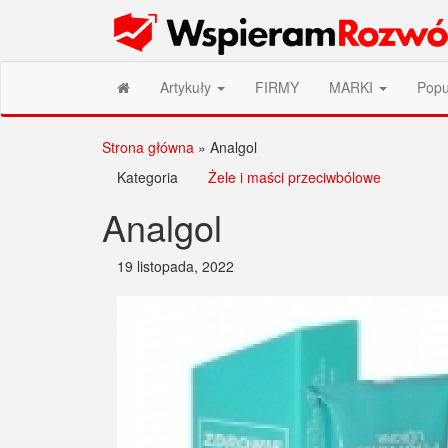
Przejdź
Wspieram Rozwój PL
do
treści
Artykuły
FIRMY
MARKI
Popu
Strona główna
»
Analgol
Kategoria
Żele i maści przeciwbólowe
Analgol
19 listopada, 2022