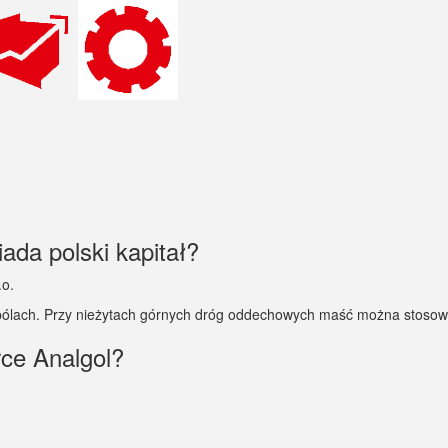
ada polski kapitał?
.o.
ólach. Przy nieżytach górnych dróg oddechowych maść można stosować
rce Analgol?