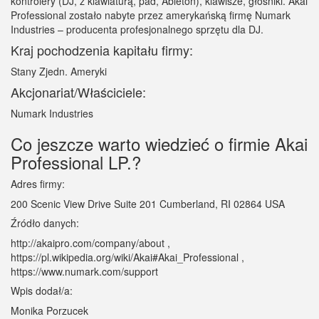
kontrolery (DJ, z klawiaturą, pad, Ableton), klawisze, głośniki. Akai
Professional zostało nabyte przez amerykańską firmę Numark
Industries – producenta profesjonalnego sprzętu dla DJ.
Kraj pochodzenia kapitału firmy:
Stany Zjedn. Ameryki
Akcjonariat/Właściciele:
Numark Industries
Co jeszcze warto wiedzieć o firmie Akai
Professional LP.?
Adres firmy:
200 Scenic View Drive Suite 201 Cumberland, RI 02864 USA
Źródło danych:
http://akaipro.com/company/about ,
https://pl.wikipedia.org/wiki/Akai#Akai_Professional ,
https://www.numark.com/support
Wpis dodał/a:
Monika Porzucek