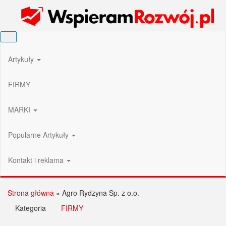
Przejdź
Wspieram Rozwój PL
do
treści
Artykuły
FIRMY
MARKI
Popularne Artykuły
Kontakt i reklama
Strona główna
»
Agro Rydzyna Sp. z o.o.
Kategoria
FIRMY