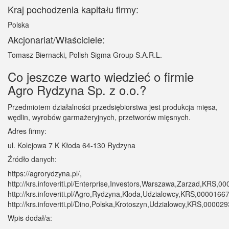
Kraj pochodzenia kapitału firmy:
Polska
Akcjonariat/Właściciele:
Tomasz Biernacki, Polish Sigma Group S.A.R.L.
Co jeszcze warto wiedzieć o firmie
Agro Rydzyna Sp. z o.o.?
Przedmiotem działalności przedsiębiorstwa jest produkcja mięsa,
wędlin, wyrobów garmażeryjnych, przetworów mięsnych.
Adres firmy:
ul. Kolejowa 7 K Kłoda 64-130 Rydzyna
Źródło danych:
https://agrorydzyna.pl/,
http://krs.infoveriti.pl/Enterprise,Investors,Warszawa,Zarzad,KRS,0
http://krs.infoveriti.pl/Agro,Rydzyna,Kloda,Udzialowcy,KRS,0000166
http://krs.infoveriti.pl/Dino,Polska,Krotoszyn,Udzialowcy,KRS,00002
Wpis dodał/a: